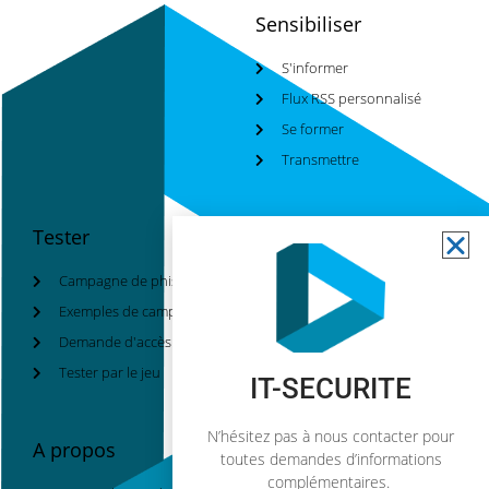
Sensibiliser
S'informer
Flux RSS personnalisé
Se former
Transmettre
Tester
Sécuriser
Campagne de phising
Charte informatique
Exemples de campagne
Plan de reprise d'activité
Demande d'accès
Classifier
Tester par le jeu
IT-SECURITE
N’hésitez pas à nous contacter pour
A propos
toutes demandes d’informations
complémentaires.