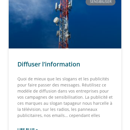
SENSIBILISER
Diffuser l’information
Quoi de mieux que les slogans et les publicités
pour faire passer des messages. Réutilisez ce
modèle de diffusion dans vos entreprises pour
vos campagnes de sensibilisation. La publicité et
ces marques au slogan tapageur nous harcelle à
la télévision, sur les radios, les panneaux
publicitaires, nos emails… cependant elles
LIRE PLUS »